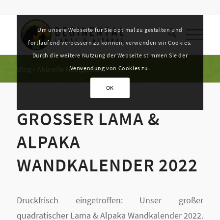
Um unsere Webseite für Sie optimal zu gestalten und
fortlaufend verbessern zu können, verwenden wir Cookies.
Durch die weitere Nutzung der Webseite stimmen Sie der
Blog - Aktuelle Neuigkeiten
Verwendung von Cookies zu.
OK
GROSSER LAMA & A
LPAKA W
ANDKALENDER 2022
Druckfrisch eingetroffen: Unser großer
quadratischer Lama & Alpaka Wandkalender 2022.