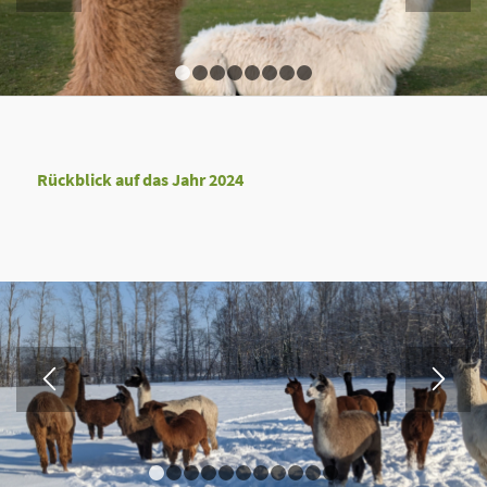
1
2
3
4
5
6
7
8
Rückblick auf das Jahr 2024
1
2
3
4
5
6
7
8
9
10
11