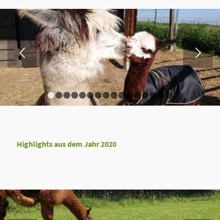
1
2
3
4
5
6
7
8
9
10
11
12
13
14
15
Highlights aus dem Jahr 2020