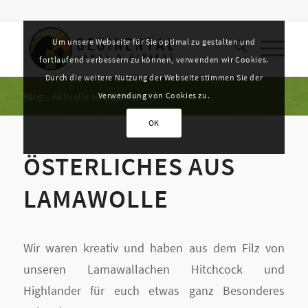
Um unsere Webseite für Sie optimal zu gestalten und
fortlaufend verbessern zu können, verwenden wir Cookies.
Durch die weitere Nutzung der Webseite stimmen Sie der
Blog - Aktuelle Neuigkeiten
Verwendung von Cookies zu.
OK
ÖSTERLICHES AUS
LAMAWOLLE
Wir waren kreativ und haben aus dem Filz von
unseren Lamawallachen Hitchcock und
Highlander für euch etwas ganz Besonderes