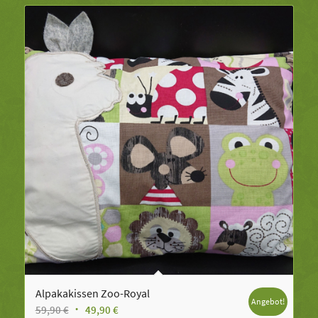
Alpakakissen Zoo-Royal
Angebot!
Ursprünglicher
Aktueller
59,90
€
49,90
€