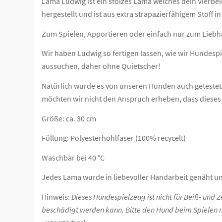
Lama Ludwig ist ein stolzes Lama welches dein Vierbe
hergestellt und ist aus extra strapazierfähigem Stoff i
Zum Spielen, Apportieren oder einfach nur zum Lieb
Wir haben Ludwig so fertigen lassen, wie wir Hundes
aussuchen, daher ohne Quietscher!
Natürlich wurde es von unseren Hunden auch geteste
möchten wir nicht den Anspruch erheben, dass diese
Größe: ca. 30 cm
Füllung: Polyesterhohlfaser (100% recycelt)
Waschbar bei 40 °C
Jedes Lama wurde in liebevoller Handarbeit genäht und
Hinweis:
Dieses Hundespielzeug ist nicht für Beiß- und Z
beschädigt werden kann. Bitte den Hund beim Spielen ni