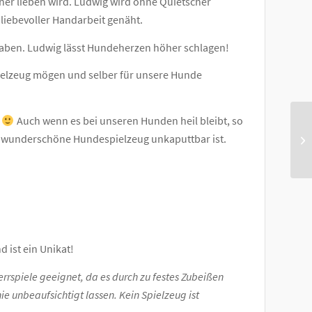
iner lieben wird. Ludwig wird ohne Quietscher
n liebevoller Handarbeit genäht.
haben. Ludwig lässt Hundeherzen höher schlagen!
pielzeug mögen und selber für unsere Hunde
t
Auch wenn es bei unseren Hunden heil bleibt, so
s wunderschöne Hundespielzeug unkaputtbar ist.
 ist ein Unikat!
errspiele geeignet, da es durch zu festes Zubeißen
e unbeaufsichtigt lassen. Kein Spielzeug ist