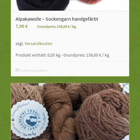
Alpakawolle – Sockengarn handgefärbt
7,90
€
Grundpreis:
158,00
€
/
kg
zzgl.
Versandkosten
Produkt enthält: 0,05
kg
- Grundpreis:
158,00
€
/
kg
Ausführung wählen