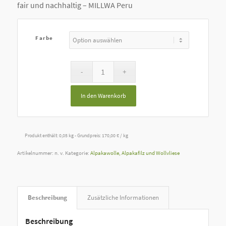
fair und nachhaltig – MILLWA Peru
Farbe
In den Warenkorb
Produkt enthält: 0,05
kg
- Grundpreis:
170,00
€
/
kg
Artikelnummer:
n. v.
Kategorie:
Alpakawolle, Alpakafilz und Wollvliese
Beschreibung
Zusätzliche Informationen
Beschreibung