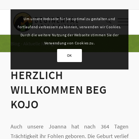
Um unsere Webseite für Sie optimal zu gestalten und
fortlaufend verbessern zu können, verwenden wir Cookies.
Durch die weitere Nutzung der Webseite stimmen Sie der
Blog - Aktuelle Neuigkeiten
Verwendung von Cookies zu.
OK
HERZLICH
WILLKOMMEN BEG
KOJO
Auch unsere Joanna hat nach 364 Tagen
Trächtigkeit ihr Fohlen geboren. Die Geburt verlief